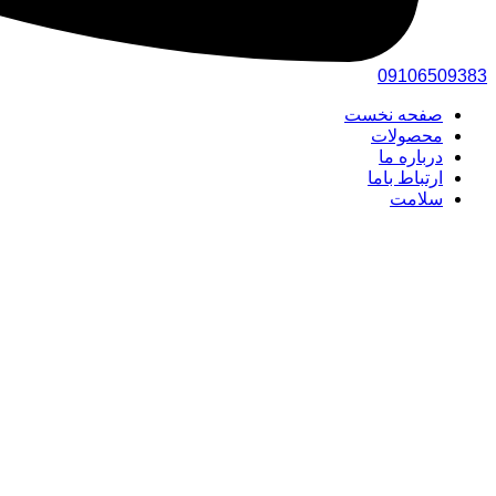
0910
6509383
صفحه نخست
محصولات
درباره ما
ارتباط باما
سلامت