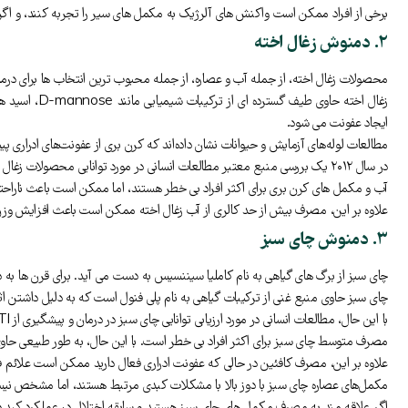
برخی از افراد ممکن است واکنش های آلرژیک به مکمل های سیر را تجربه کنند، و اگر ساب
۲. دمنوش زغال اخته
محصولات زغال اخته، از جمله آب و عصاره، از جمله محبوب ترین انتخاب ها برای درما
زغال اخته ح
ایجاد عفونت می شود.
مطالعات لوله‌های آزمایش و حیوانات نشان داده‌اند که کرن بری از عفونت‌های ادراری پیش
در سال ۲۰۱۲ یک بررسی منبع معتبر مطالعات انسانی در مورد توانایی محصولات زغال اخته برای درمان و پیشگیری از عفونت های ادراری به این نتیجه رسید که شواهد کافی برای تعیین اینکه کرن بری این اثرات را دارد وجود ندارد.
آب و مکمل های کرن بری برای اکثر افراد بی خطر هستند، اما ممکن است باعث ناراحت
علاوه بر این، مصرف بیش از حد کالری از آب زغال اخته ممکن است باعث افزایش وزن
۳. دمنوش چای سبز
چای سبز از برگ های گیاهی به نام کاملیا سیننسیس به دست می آید. برای قرن ها به 
چای سبز حاوی منبع غنی از ترکیبات گیاهی به نام پلی فنول است که به دلیل داشتن 
با این حال، مطالعات انسانی در مورد ارزیابی توانایی چای سبز در درمان و پیشگیری از UTI وجود ندارد.
مصرف متوسط چای سبز برای اکثر افراد بی خطر است. با این حال، به طور طبیعی حا
علاوه بر این، مصرف کافئین در حالی که عفونت ادراری فعال دارید ممکن است علائم ف
مکمل‌های عصاره چای سبز با دوز بالا با مشکلات کبدی مرتبط هستند، اما مشخص نیس