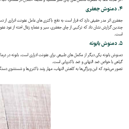
اگر علاقه مند به مصرف مکمل های چای سبز هستید و سابقه اختلال در عملکرد کبد دا
۴. دمنوش جعفری
جعفری اثر مدر خفیفی دارد که قرار است به دفع باکتری های عامل عفونت ادراری از دس
چندین گزارش‌ نشان داد که ترکیبی از چای جعفری، سیر و عصاره زغال اخته از عود عفونت 
است.
۵. دمنوش بابونه
دمنوش بابونه یکی دیگر از مکمل های طبیعی برای عفونت ادراری است. بابونه در درمان
گیاهی با خواص ضد التهابی و ضد باکتریایی است.
تصور می‌شود که این ویژگی‌ها به کاهش التهاب، مهار رشد باکتری‌ها و شستشوی دستگاه