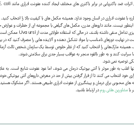
زه با عفونت ادراری در انسان وجود ندارد. همیشه مکمل های با کیفیت بالا را انتخاب کنید.
ینطور نیست. مانند داروهای مدرن، مکمل های گیاهی با مجموعه ای از خطرات و عوارض جان
در حالی که استفاده طولانی مدت از Uva ursi ممکن است به آسیب کبد یا کلیه کمک کند.
 در نهایت دوزهای نامناسب یا مواد تشکیل دهنده و آلاینده هایی را مصرف کنید که در
هستند، همیشه مارک‌هایی را انتخاب کنید که از نظر خلوص توسط یک سازمان شخص ثالث آزما
رایت کنند و به طور بالقوه منجر به عواقب بسیار جدی برای سلامتی شوند.
کی توصیه نمی شود.
ها اغلب به طور موثر با آنتی بیوتیک درمان می شوند، اما عود عفونت شایع است. به عل
ری خود انتخاب می کنند تا از قرار گرفتن بیش از حد در معرض داروهای آنتی بیوتیکی خودد
های محبوبی برای درمان و پیشگیری از عفونت ادراری طبیعی هستند. اگر مشکوک هستید که د
 با
مشاورین هلثی روم
در ارتباط باشید.