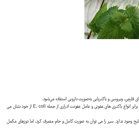
ارچی، ویروسی و باکتریایی به‌صورت دارویی استفاده می‌شود.
پتانسیل درمانی سیر معمولاً به وجود یک ترکیب حاوی گوگرد به نام آلیسین نسبت داده می شود. در مطالعات لوله آزمایشی منبع مطمئن، آلیسین اثرات ضد باکتریایی قوی در برابر انواع باکتری های عفونی و عامل عفونت ادراری از جمله E. coli از خود نشان می
تایج وجود ندارد. سیر را می توان به صورت کامل و خام مصرف کرد، اما دوزهای مکمل