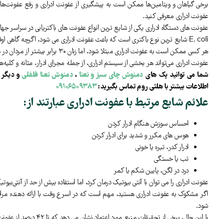
برخی گیاهان و ویتامین‌ها ممکن است به پیشگیری از عفونت ادراری و رفع عفونت‌های
عفونت ادراری معرفی کنید.
عفونت های دستگاه ادراری یکی از شایع ترین انواع عفونت های باکتریایی در سراسر جهان است. تخمین زده می شود که سالانه بیش از ۱۵۰ میل
E. coli شایع ترین نوع باکتری است که باعث عفونت ادراری می شود، اگرچه گاهی اوقات انواع دیگری از باکتری های عفونی ممکن است دخیل باشند.
هر کسی ممکن است به عفونت ادراری مبتلا شود، اما زنان ۳۰ برابر بیشتر از مردان در معرض ابتلا هستند. تقریباً ۴۰٪ از زنان در مقطعی از زندگی خود عفونت ادراری را تجربه می کنند.
عفونت ادراری می‌تواند هر بخشی از سیستم ادراری، از جمله مجرای ادرار، مثانه و کلیه‌ها 
شما می توانید پک های
دمنوش چای سبز و نعنا
،
دمنوش نعنا فلفلی
و دیگر 
اطلاعات بیشتر با هلثی روم تماس بگیرید:
۰۹۱۰۶۵۰۹۳۸۳
علائم شایع مرتبط با عفونت ادراری عبارتند از:
احساس سوزش هنگام ادرار کردن
هوس های مکرر و شدید برای ادرار کردن
ادرار کدر، تیره یا خونی
تب یا خستگی
درد در لگن، پایین شکم یا کمر
عفونت ادراری را می توان با آنتی بیوتیک درمان کرد، اما استفاده بیش از حد از آنتی‌بیو
اگر مشکوک به عفونت ادراری هستید، مهم است که در اسرع وقت با ارائه دهنده مر
شود.
با این حال، برخی از تحقیقات منبع مورد اعتماد نشان می دهد که تا ۴۲ درصد از عفونت های ادراری خفیف و بدون عارضه را می توان بدون استفاده از آنتی بیوتیک ها برطرف کرد.