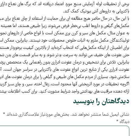
باکتریایی به داروهای آنتی بیوتیک کمک کند.
با این حال، در حال حاضر هیچ مطالعه ای برای حمایت از استفاده از چای نعناع برای مبار
مکمل‌های گیاهی و داروها اغلب بی‌خطر فرض می‌شوند زیرا طبیعی هستند، اما همیشه ا
به عنوان مثال، مکمل های سیر و کرن بری ممکن است با انواع خاصی از داروهای تجویزی تداخل منفی داشته باشند، 
تولیدکنندگان مکمل ملزم به اثبات خلوص محصولات خود نیستند. بنابراین، ممکن است
برای اطمینان از اینکه مکمل‌هایی که انتخاب کرده‌اید از بالاترین کیفیت برخوردار 
حتی عفونت های خفیف می توانند به سرعت بدتر شوند و به سایر قسمت های بدن شما س
بنابراین، تلاش برای تشخیص و درمان عفونت ادراری بدون راهنمایی یک متخصص پزش
عفونت ادراری یکی از شایع ترین انواع عفونت های باکتریایی در سراسر جهان است. آن
سلامتی شود. بسیاری از مردم مکمل های طبیعی و گیاهی را برای درمان عفونت های ادرا
اگرچه تحقیقات در مورد اثربخشی آنها محدود است، زغال اخته، سیر، و چای سبز گزینه 
ارائه دهنده مراقبت های بهداشتی واجد شرایط مشورت کنید. برای کسب اطلاعات بیشتر
دیدگاهتان را بنویسید
نشانی ایمیل شما منتشر نخواهد شد.
بخش‌های موردنیاز علامت‌گذاری شده‌اند
*
دیدگاه
*