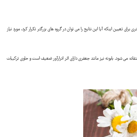
رای تعیین اینکه آیا این نتایج را می توان در گروه های بزرگتر تکرار کرد، مورد نیاز
اده می شود. بابونه نیز مانند جعفری دارای اثر ادرارآور ضعیف است و حاوی ترکیبات