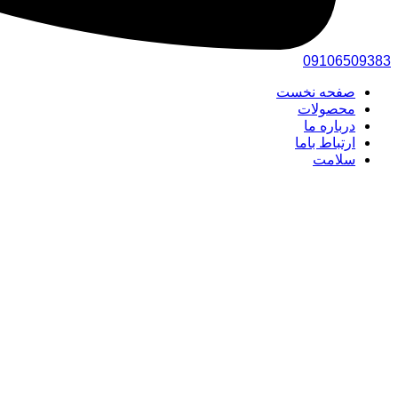
0910
6509383
صفحه نخست
محصولات
درباره ما
ارتباط باما
سلامت