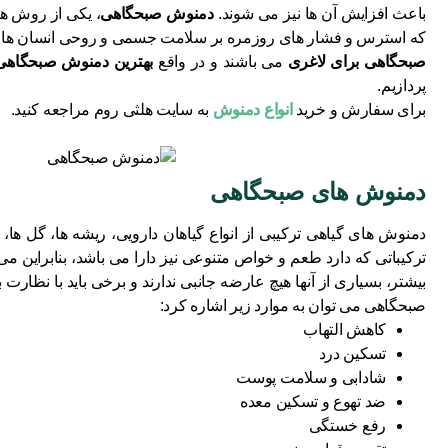
باعث افزایش آن ها نیز می شوند.
دمنوش صبحگاهی
، یکی از روش های
که استرس و فشار های روزمره بر سلامت جسمی و روحی انسان ها تاثیر
صبحگاهی برای لاغری
می باشند و در واقع
بهترین دمنوش صبحگاهی
پردازیم.
برای سفارش و خرید
انواع دمنوش
به سایت هلثی روم مراجعه کنید.
دمنوش های صبحگاهی
دمنوش ‌های گیاهی ترکیبی از انواع گیاهان دارویی، ریشه‌ ها، گل ‌ها
ترکیباتی که دارد طعم و خواص متنوعی نیز دارا می باشد، بنابرای
بیشتر، بسیاری از آنها هیچ عارضه جانبی ندارند و برخی باید با نظا
صبحگاهی می ‌توان به موارد زیر اشاره کرد:
کاهش التهاب
تسکین درد
شادابی و سلامت پوست
ضد تهوع و تسکین معده
رفع خستگی