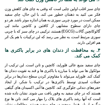
چای سبز اغلب اولین چایی است که وقتی به چای های کاهش وزن
فکر می کنید به ذهنتان خطور می کند. با این حال، چای سفید
ممکن است در مورد چربی سوزی به همان اندازه موثر باشد. هر دو
چای دارای سطوح مشابهی از کافئین و کاتچین مانند اپی
گالوکاتچین گالات (EGCG) هستند، ترکیبی در چای سبز که با چربی
سوزی مرتبط است. به نظر می رسد که این ترکیبات با هم یک اثر
هم افزایی دارند.
۴. به محافظت از دندان های در برابر باکتری ها
کمک می کند.
چای سفید منبع عالی فلوراید، کاتچین و تانن است. این ترکیب از
مولکول ها می تواند با مبارزه با باکتری ها و قند به تقویت دندان ها
کمک کند. فلوراید می‌تواند با مقاوم‌تر کردن سطح دندان‌ها در برابر
حملات اسیدی توسط باکتری‌ها در ترکیب با شکر، از ایجاد
حفره‌های دندانی جلوگیری کند. کاتچین ها آنتی اکسیدان های گیاهی
هستند که در چای سفید به وفور یافت می شوند. نشان داده شده
است که آنها رشد باکتری های پلاک را مهار می کنند. تانن ها نوع
دیگری از پلی فنول موجود در چای سفید هستند. مطالعات نشان