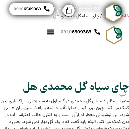
ورود / ثبت نام
0910
6509383
0
خانه
/
دمنوش
/ چای سیاه گل‌ محمدی هل
ارتباط باما
صفحه نخست
0910
6509383
چای سیاه گل‌ محمدی هل
دمنوش
مصرف منظم دمنوش گل محمدی در گام اول به سم زدایی و پاکسازی بدن
کمک می کند. چون روی کبد و صفرا تأثیر داشته و باعث تمیزی آن ها می
شود. این نوشیدنی معطر ادرارآور است و به کنترل حالت احتباس آب در
بدن کمک می کند. البته باید گفت که با یک گل بهار نمی شود. یعنی با
نوشیدن یک فنجان دمنوش گل محمدی نمی توانید از این خواص بی نظیر