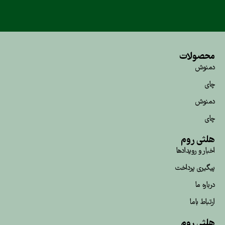
محصولات
دمنوش
چای
دمنوش
چای
هلثی روم
اخبار و رویداد‌ها
پیگیری پرداخت
درباره ما
ارتباط باما
هلثی روم