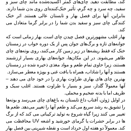
کند، مطابقت دهید. چای‌های کمتر اکسیده‌شده مانند چای سبز و
سفید، چه سرد و چه گرم، تأثیر خنک‌کننده‌ای روی بدن شما دارند.
بنابراین، آنها برای فصل بهار و تابستان عالی هستند. اثر خنک
کنندگی چای سبز و سفید بدن شما را در برابر گرما متعادل می
کند.
بهار اغلب مشهورترین فصل چیدن چای است. بهار زمانی است که
جوانه‌های تازه و برگ‌های جوان پس از یک دوره خواب در زمستان
خنک که فقط ریشه‌ها در زیر زمین کار می‌کنند، روی بوته‌های چای
ظاهر می‌شوند. در این مکان‌ها، جوانه‌های بهاری بسیار ارزشمند
هستند، زیرا حاوی تمام طعم و مواد مغذی ذخیره شده در زمستان
هستند و آنها را شاداب، همراه با بافت غنی و بویژه معطر می‌سازد.
بهترین چای های بهاری طراوت بهاری را در خود جای می دهند –
آنها معمولاً گلدار، سبز و بسیار با طراوت هستند. اغلب سبک و
ظریف اما با بدنه ضخیم و مخملی.
در اوایل ژوئن، آفتاب داغ تابستان به باغ‌های چای می‌رسد و بوته‌ها
را تشویق به رشد سریع می‌کند و طعم آنها را تغییر می‌دهد. طعم ها
تغییر می کنند زیرا گیاه شروع به تولید ترکیباتی می کند که از برگ
ها در برابر حشرات یا گرمای خورشید و اشعه UV محافظت می
کند. معمولاً دو هفته اول خرداد است و نقطه شیرینی بین فصل بهار