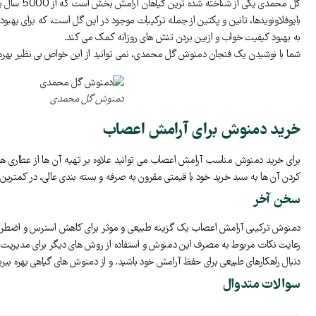
گل‌ محمدی یکی از شناخته شده‌ ترین گیاهان آرامش بخش است که از 5000 سال پیش در طب سنتی مورد استفاده انسان بوده است. این گیاه سرشار از ویتامین C و آنتی ‌اکسیدان است، که به بهبود عملکرد سیستم ایمنی و کلاژن سازی هم کمک می‌ کند.
بایوفلاونویدها، تانین و پکتین از جمله ترکیبات موجود در این گل است، که برای بهب
به بهبود کیفیت خواب و ازبین بردن تنش‌ های روزانه کمک می ‌کند.
شما با نوشیدن یک فنجان دمنوش گل محمدی، نمی توانید از این خواص بی نظیر بهره م
دمنوش گل محمدی
خرید دمنوش برای آرامش اعصاب
برای خرید دمنوش مناسب آرامش اعصاب می توانید علاوه بر تهیه آن ها از عطاری ها و
کردن آن ها به سبد خرید خود با قیمتی مقرون به صرفه و بسته بندی عالی، در کمترین 
سخن آخر
دمنوش ترکیبی آرامش اعصاب یک گزینه طبیعی و موثر برای کاهش استرس و اضطراب است. 
رعایت نکات مربوط به مصرف این دمنوش و استفاده از روش‌ های دیگر برای مدیریت اس
دنبال راهکارهای طبیعی برای حفظ آرامش خود باشید. و از دمنوش‌ های گیاهی بهره ببری
سوالات متدوال